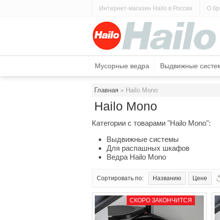
Интернет-магазин Hailo в России
О бр
КАТАЛОГ ПРОДУКЦИИ
О 
Мусорные ведра
Выдвижные систе
Главная
 » Hailo Mono
Hailo Mono
Категории с товарами "Hailo Mono":
Выдвижные системы
Для распашных шкафов
Ведра Hailo Mono
Сортировать по:
Названию
Цене
С
СКОРО ЗАКОНЧИТСЯ