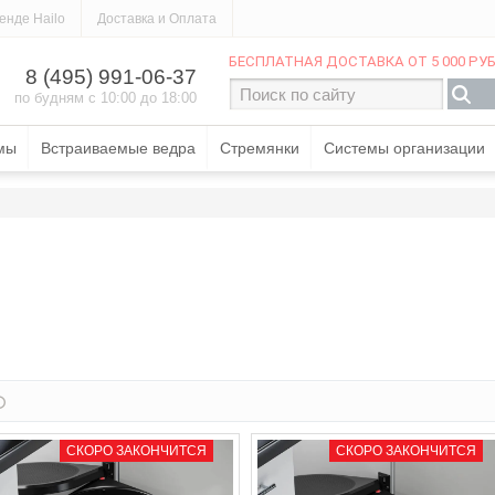
енде Hailo
Доставка и Оплата
МАГАЗИНЕ
СЕРВИС
БЕСПЛАТНАЯ ДОСТАВКА ОТ 5 000 РУБ
8 (495) 991-06-37
по будням с 10:00 до 18:00
мы
Встраиваемые ведра
Стремянки
Системы организации
бросить
СКОРО ЗАКОНЧИТСЯ
СКОРО ЗАКОНЧИТСЯ