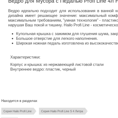
Ведро для Мусора с Педалью Profi Line 4л H
Ведро идеально подходит для использования в ванной ко
дизайна имеет решающее значение: максимальный комфо
максимальным требованиям, "умная технология" - пластик
нарушая Ваш покой и тишину. Hailo Profi Line - косметичес
Купольная крышка с зажимом для глушения шума, закр
Большое отверстие для легкого наполнения.
Широкая ножная педаль изготовлена из высококачестве
Характеристики:
Корпус и крышка: из нержавеющей листовой стали
Внутреннее ведро: пластик, черный
Находится в разделах
Серия Hailo Profi Line
Серия Hailo Profi Line S 4 Литра