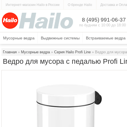
Интернет-магазин Hailo в России
О бренде Hailo
Доставка и Опл
КАТАЛОГ ПРОДУКЦИИ
О МАГАЗИНЕ
СЕРВ
8 (495) 991-06-37
по будням с 10:00 до 18:00
Мусорные ведра
Выдвижные системы
Встраиваемые ведра
Главная
 » 
Мусорные ведра
 » 
Серия Hailo Profi Line
 » Ведро для мусора 
Ведро для мусора с педалью Profi Li