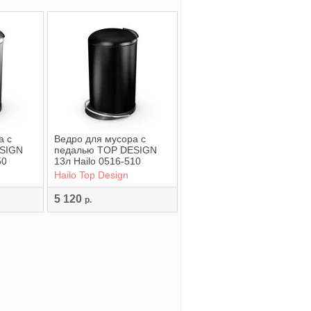
а с
Ведро для мусора с
ESIGN
педалью TOP DESIGN
50
13л Hailo 0516-510
Hailo Top Design
5 120
р.