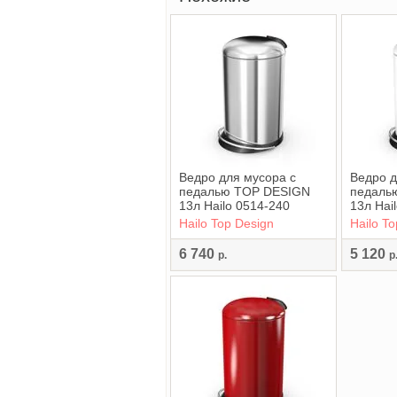
Ведро для мусора с
Ведро д
педалью TOP DESIGN
педаль
13л Hailo 0514-240
13л Hai
Hailo Top Design
Hailo T
6 740
5 120
р.
р