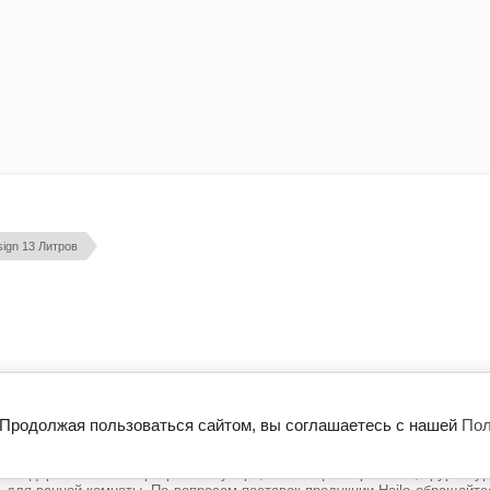
sign 13 Литров
О бренде Hailo
Доставка и Оплата
. Продолжая пользоваться сайтом, вы соглашаетесь с нашей
Пол
ailo-home.ru
х ведер и систем сортировки мусора, лестниц и стремянок, фурниту