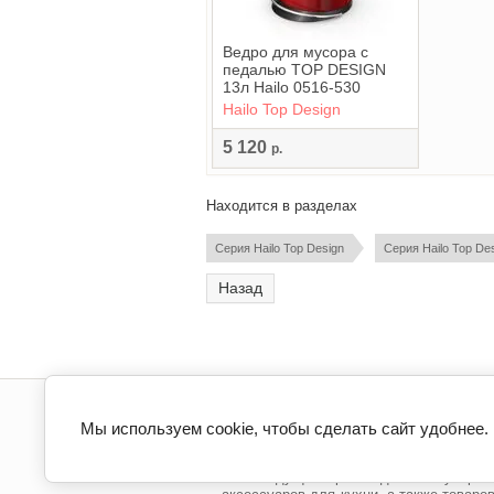
Ведро для мусора с
педалью TOP DESIGN
13л Hailo 0516-530
Hailo Top Design
5 120
р.
Находится в разделах
Серия Hailo Top Design
Серия Hailo Top De
Назад
Интернет-магазин Hailo в России
Мы используем cookie, чтобы сделать сайт удобнее
Официальный магазин Hailo в России | h
Hailo ведущий производитель мусорны