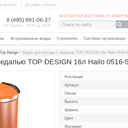
енде Hailo
Доставка и Оплата
МАГАЗИНЕ
СЕРВИС
БЕСПЛАТНАЯ ДОСТАВКА ОТ 5 000 РУБ
8 (495) 991-06-37
по будням с 10:00 до 18:00
мы
Встраиваемые ведра
Стремянки
Системы организации
 Top Design
 » Ведро для мусора с педалью TOP DESIGN 16л Hailo 0516-
педалью TOP DESIGN 16л Hailo 0516-
Коллекция
Артикул
Объем
Высота
Ширина
Цвет
Материал