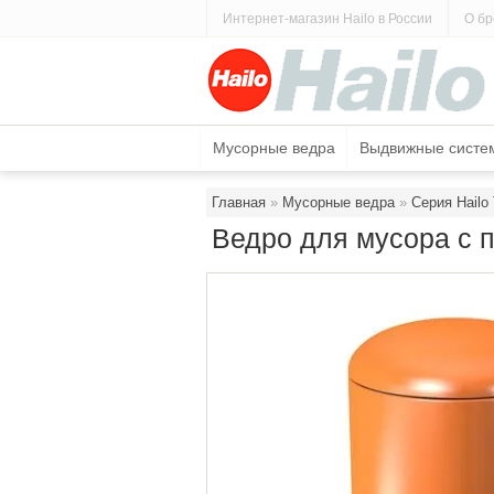
Интернет-магазин Hailo в России
О бр
КАТАЛОГ ПРОДУКЦИИ
О 
Мусорные ведра
Выдвижные систе
Главная
 » 
Мусорные ведра
 » 
Серия Hailo
Ведро для мусора с 