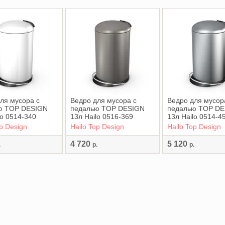
ля мусора с
Ведро для мусора с
Ведро для мусор
ю TOP DESIGN
педалью TOP DESIGN
педалью TOP D
lo 0514-340
13л Hailo 0516-369
13л Hailo 0514-4
op Design
Hailo Top Design
Hailo Top Design
4 720
5 120
.
р.
р.