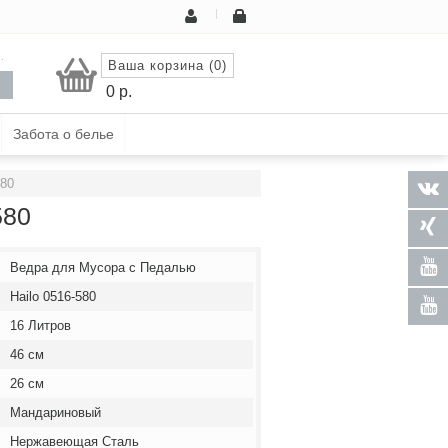
.
Ваша корзина (0)
0
р.
Забота о белье
580
580
Ведра для Мусора с Педалью
Hailo 0516-580
16 Литров
46 см
26 см
Мандариновый
Нержавеющая Сталь